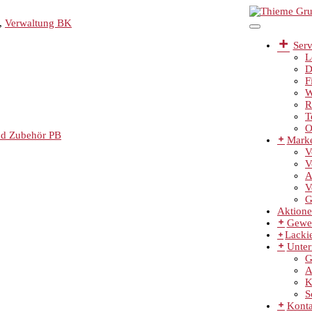
,
Verwaltung BK
Serv
L
D
F
W
R
T
O
nd Zubehör PB
Mark
V
V
A
V
G
Aktion
Gewe
Lackie
Unte
G
A
K
S
Konta