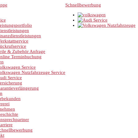
Schnellbewerbung
ice
eistungsportfolio
ienstleistungen
inanzdienstleistungen
erkstattservice
ückrufservice
eile & Zubehör Anfrage
nline Terminbuchung
en
olkswagen Service
olkswagen Nutzfahrzeuge Service
udi Service
ersicherung
arantieverlängerung
en
rbekunden
rerei
rnehmen
eschichte
nsprechpartner
arriere
chnellbewerbung
kt