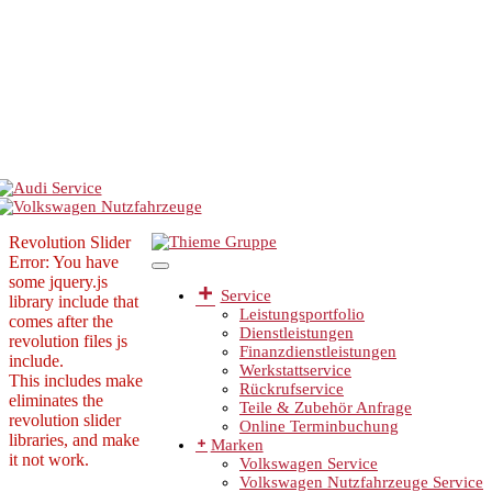
Revolution Slider
Error: You have
some jquery.js
Service
library include that
Leistungsportfolio
comes after the
Dienstleistungen
revolution files js
Finanzdienstleistungen
include.
Werkstattservice
This includes make
Rückrufservice
eliminates the
Teile & Zubehör Anfrage
revolution slider
Online Terminbuchung
libraries, and make
Marken
it not work.
Volkswagen Service
Volkswagen Nutzfahrzeuge Service