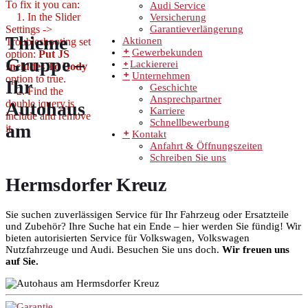
To fix it you can:
Audi Service
1. In the Slider
Versicherung
Settings ->
Garantieverlängerung
Thieme
Aktionen
Troubleshooting set
Gewerbekunden
option:
Put JS
Gruppe –
Lackiererei
Includes To Body
Unternehmen
option to true.
Ihr
Geschichte
2. Find the
Ansprechpartner
double jquery.js
Autohaus
Karriere
include and remove
Schnellbewerbung
am
it.
Kontakt
Anfahrt & Öffnungszeiten
Schreiben Sie uns
Hermsdorfer Kreuz
Sie suchen zuverlässigen Service für Ihr Fahrzeug oder Ersatzteile
und Zubehör? Ihre Suche hat ein Ende – hier werden Sie fündig! Wir
bieten autorisierten Service für Volkswagen, Volkswagen
Nutzfahrzeuge und Audi. Besuchen Sie uns doch.
Wir freuen uns
auf Sie.