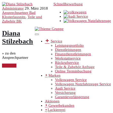
Schnellbewerbung
Administrator
29. März 2018
Ansprechpartner Bad
Klosterlausnitz
,
Teile und
Zubehör BK
Diana
Stilzebach
Service
Leistungsportfolio
Dienstleistungen
» zu den
Finanzdienstleistungen
Ansprechpartner
Werkstattservice
Rückrufservice
Continue
Teile & Zubehör Anfrage
Online Terminbuchung
Marken
Volkswagen Service
Volkswagen Nutzfahrzeuge Service
Audi Service
Versicherung
Garantieverlängerung
Aktionen
Gewerbekunden
Lackiererei