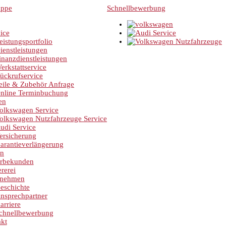
Schnellbewerbung
ice
eistungsportfolio
ienstleistungen
inanzdienstleistungen
erkstattservice
ückrufservice
eile & Zubehör Anfrage
nline Terminbuchung
en
olkswagen Service
olkswagen Nutzfahrzeuge Service
udi Service
ersicherung
arantieverlängerung
en
rbekunden
rerei
rnehmen
eschichte
nsprechpartner
arriere
chnellbewerbung
kt