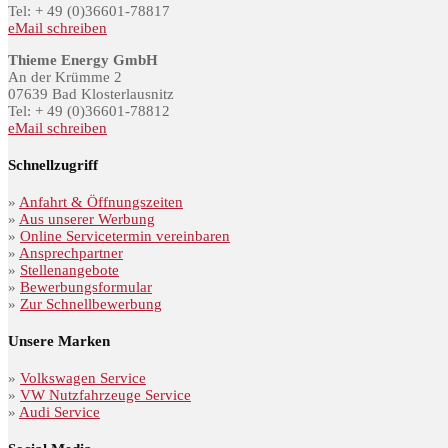
Tel: + 49 (0)36601-78817
eMail schreiben
Thieme Energy GmbH
An der Krümme 2
07639 Bad Klosterlausnitz
Tel: + 49 (0)36601-78812
eMail schreiben
Schnellzugriff
»
Anfahrt & Öffnungszeiten
»
Aus unserer Werbung
»
Online Servicetermin vereinbaren
»
Ansprechpartner
»
Stellenangebote
»
Bewerbungsformular
»
Zur Schnellbewerbung
Unsere Marken
»
Volkswagen Service
»
VW Nutzfahrzeuge Service
»
Audi Service