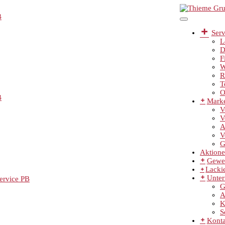
B
Serv
L
D
F
W
R
T
O
B
Mark
V
V
A
V
G
Aktion
Gewe
Lackie
Unte
ervice PB
G
A
K
S
Konta