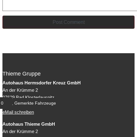
Thieme Gruppe
Autohaus Hermsdorfer Kreuz GmbH
An der Krümme 2
07639 Bad Klosterlausnitz
0
Gemerkte Fahrzeuge
Tel: +49 (0)36601 788-0
eMail schreiben
Autohaus Thieme GmbH
An der Krümme 2