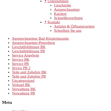
Unternehmen
Geschichte
Ansprechpartner
Karriere
Schnellbewerbung
Kontakt
Anfahrt & Öffnungszeiten
Schreiben Sie uns
Ansprechpartner Bad Klosterlausnitz
Ansprechpartner-Petersberg
Geschäftsführung BK
Geschäftsführung PB
Service Angebote
Service BK
Service PB
Sevice PB 2
Teile und Zubehör BK
Teile und Zubehör PB
Uncategorized
Verkauf BK
Verwaltung BK
Verwaltung PB
Meta