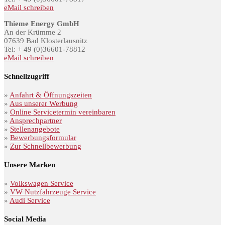
eMail schreiben
Thieme Energy GmbH
An der Krümme 2
07639 Bad Klosterlausnitz
Tel: + 49 (0)36601-78812
eMail schreiben
Schnellzugriff
»
Anfahrt & Öffnungszeiten
»
Aus unserer Werbung
»
Online Servicetermin vereinbaren
»
Ansprechpartner
»
Stellenangebote
»
Bewerbungsformular
»
Zur Schnellbewerbung
Unsere Marken
»
Volkswagen Service
»
VW Nutzfahrzeuge Service
»
Audi Service
Social Media