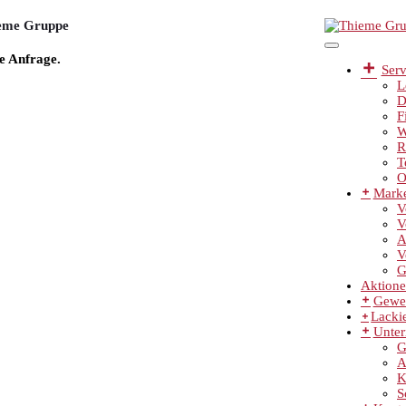
ieme Gruppe
e Anfrage.
Serv
L
D
F
W
R
T
O
Mark
V
V
A
V
G
Aktion
Gewe
Lackie
Unte
G
A
K
S