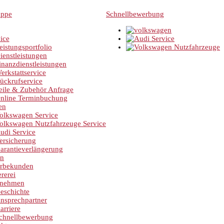
Schnellbewerbung
ice
eistungsportfolio
ienstleistungen
inanzdienstleistungen
erkstattservice
ückrufservice
eile & Zubehör Anfrage
nline Terminbuchung
en
olkswagen Service
olkswagen Nutzfahrzeuge Service
udi Service
ersicherung
arantieverlängerung
en
rbekunden
rerei
rnehmen
eschichte
nsprechpartner
arriere
chnellbewerbung