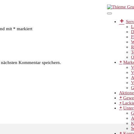
Serv
L
ind mit
*
markiert
D
F
W
R
T
O
Mark
 nächsten Kommentar speichern.
V
V
A
V
G
Aktion
Gewe
Lackie
Unte
G
A
K
S
Konta