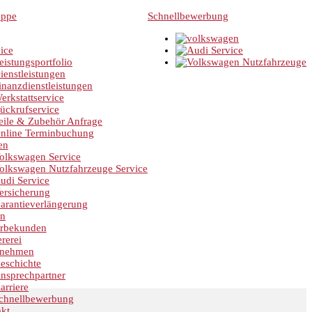
Schnellbewerbung
ice
eistungsportfolio
ienstleistungen
inanzdienstleistungen
erkstattservice
ückrufservice
eile & Zubehör Anfrage
nline Terminbuchung
en
olkswagen Service
olkswagen Nutzfahrzeuge Service
udi Service
ersicherung
arantieverlängerung
en
rbekunden
rerei
rnehmen
eschichte
nsprechpartner
arriere
chnellbewerbung
kt