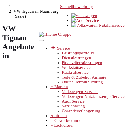
Schnellbewerbung
VW Tiguan in Naumburg
(Saale)
VW
Tiguan
Angebote
Service
Leistungsportfolio
in
Dienstleistungen
Finanzdienstleistungen
Werkstattservice
Rückrufservice
Teile & Zubehör Anfrage
Online Terminbuchung
Marken
Volkswagen Service
Volkswagen Nutzfahrzeuge Service
Audi Service
Versicherung
Garantieverlängerung
Aktionen
Gewerbekunden
Lackiererei