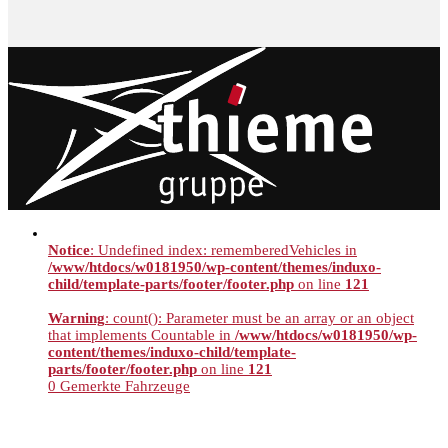
Notice
: Undefined index: rememberedVehicles in
/www/htdocs/w0181950/wp-content/themes/induxo-
child/template-parts/footer/footer.php
on line
121
Warning
: count(): Parameter must be an array or an object
that implements Countable in
/www/htdocs/w0181950/wp-
content/themes/induxo-child/template-
parts/footer/footer.php
on line
121
0
Gemerkte Fahrzeuge