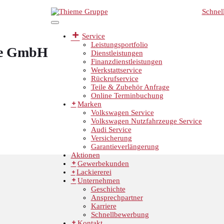
Schnel
Service
Leistungsportfolio
me GmbH
Dienstleistungen
Finanzdienstleistungen
Werkstattservice
Rückrufservice
Teile & Zubehör Anfrage
Online Terminbuchung
Marken
Volkswagen Service
Volkswagen Nutzfahrzeuge Service
Audi Service
Versicherung
Garantieverlängerung
Aktionen
Gewerbekunden
Lackiererei
Unternehmen
Geschichte
Ansprechpartner
Karriere
Schnellbewerbung
Kontakt