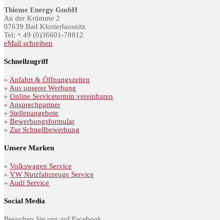
Thieme Energy GmbH
An der Krümme 2
07639 Bad Klosterlausnitz
Tel: + 49 (0)36601-78812
eMail schreiben
Schnellzugriff
»
Anfahrt & Öffnungszeiten
»
Aus unserer Werbung
»
Online Servicetermin vereinbaren
»
Ansprechpartner
»
Stellenangebote
»
Bewerbungsformular
»
Zur Schnellbewerbung
Unsere Marken
»
Volkswagen Service
»
VW Nutzfahrzeuge Service
»
Audi Service
Social Media
Besuchen Sie uns auf Facebook.